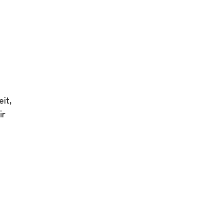
it,
ir